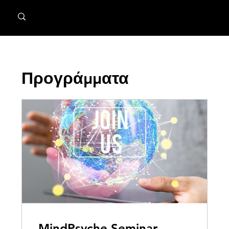
MindPsyche
Προγράμματα
MindPsyche Seminar