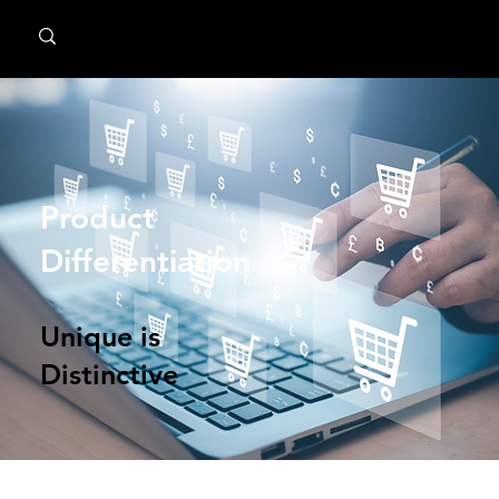
MindPsyche
Product
Differentiation
Unique is
Distinctive