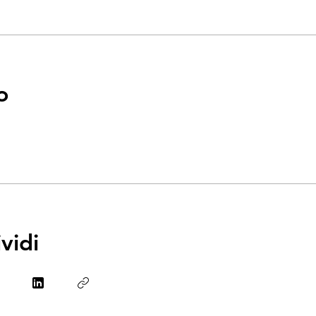
o
vidi