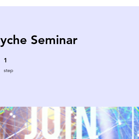
yche Seminar
1 step
1
step