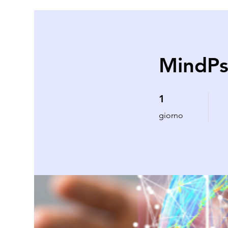
MindPs
1 giorno
1
giorno